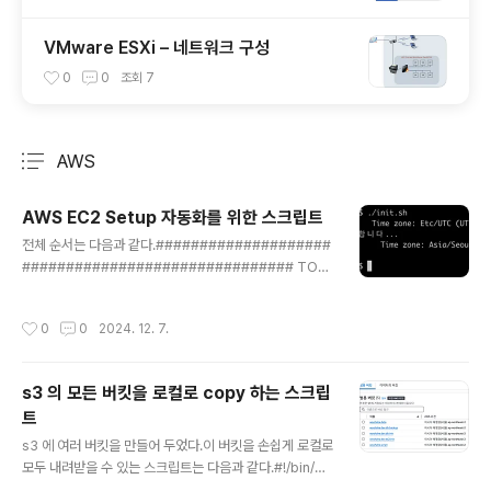
VMware ESXi – 네트워크 구성
0
0
조회
7
AWS
분류 전체보기
주요 글 목록
AWS EC2 Setup 자동화를 위한 스크립트
글 내용
전체 순서는 다음과 같다.####################
############################### TOC
# 타임존 설정# OpenJDK 설치 (17.0.10+7)# apache
2 설치# PostgreSQL 16 설치# AWS CLI v2 설치# w
작성시간
0
0
2024. 12. 7.
ebapp 계정 생성########################
##########################각 단계별 스크
립트 내용을 살펴보자.각 단계별 스크립트마다 맨 앞 라인
s3 의 모든 버킷을 로컬로 copy 하는 스크립
에 #!/bin/bash 를 추가해서 파일로 작성하면 실행이 가
트
능하다.파일로 저장된 스크립트 파일은 실행 모드를 추가
글 내용
해야 한다.sudo chmod +x 타임존 설정AWS EC2 인
s3 에 여러 버킷을 만들어 두었다.이 버킷을 손쉽게 로컬로
스턴스를 생성한 후 별도의 설정을 하지 않으면 UTC 기준
모두 내려받을 수 있는 스크립트는 다음과 같다.#!/bin/ba
의 타임존으로 설정되어 있는 ..
sh# 모든 버킷 목록 가져오기buckets=$(aws s3api li