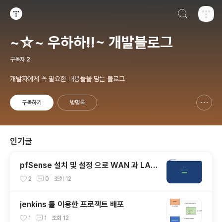
검색하기
티스토리
~☆~ 우하하!!~ 개발블로그
구독자
2
개발자에게 꼭 필요한 내용들을 담는 블로그
구독하기
방명록
신고하기 레이어
열기
인기글
pfSense 설치 및 설정 으로 WAN 과 LAN
연결하기
2
0
조회
12
jenkins 를 이용한 프로젝트 배포
1
1
조회
12