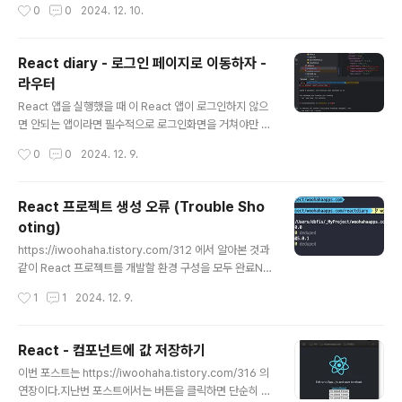
작성시간
0
0
2024. 12. 10.
으로 관리하기 위해서 React Context 를 사용해보기로
하자.일반적으로 데이터는 부모로부터 자식에게로 props
를 통해서 전달되지만, 컴포넌트 계층이 깊어질수록 이 과
React diary - 로그인 페이지로 이동하자 -
정이 번거로워질 수 밖에 없다. 흔히 Props Drilling 이라
라우터
는 현상이 발생하게 되는데, 중간 계층의 컴포넌트들이 불
글 내용
필요하게 데이터 전달에 관여할 수 밖에 없는 현상을 의미
React 앱을 실행했을 때 이 React 앱이 로그인하지 않으
한다. 이런 현상을 방지하기 위해서 사용하는 것이 Conte
면 안되는 앱이라면 필수적으로 로그인화면을 거쳐야만 한
xt 이다.아래 코드는 인증 상태를 관리하기 위한 AuthCon
다. 물론 이미 로그인된 상태라면 로그인 상태에서 볼 수 있
작성시간
0
0
2024. 12. 9.
text 이다. src/contex..
는 초기화면으로 이동해도 되겠지만, 지금 당장은 여기까
지 생각하지 않기로 하자.앱이 실행되자마자 로그인화면으
로 이동하게 만들기 위해서는 라우터를 사용해야 한다.라
React 프로젝트 생성 오류 (Trouble Sho
우터는 요청에 대한 경로를 설정한다는 의미이다. React
oting)
프로젝트에서 라우터를 설정하기 위해서는 react-router
글 내용
-dom 패키지를 설치하는 작업부터 진행한다.react-rou
https://iwoohaha.tistory.com/312 에서 알아본 것과
ter-dom 패키지 설치npm install react-router-dom
같이 React 프로젝트를 개발할 환경 구성을 모두 완료NV
React 프로젝트 디렉토리에서 위 명령을 실행시키면 된
M -> Node.js (npm, npx)하였다면, npx 를 이용하여
작성시간
1
1
2024. 12. 9.
다. vscode 나 IntelliJ 에는 터미널 창이 존재한다...
React 프로젝트를 생성할 수 있는데,npx create-react
-app 위 명령어를 실행시켰을 때 아래와 같이 오류가 발생
할 수 있다.npx create-react-app reactdiaryCreati
React - 컴포넌트에 값 저장하기
ng a new React app in /Users/dbfis/_MyProject/
글 내용
이번 포스트는 https://iwoohaha.tistory.com/316 의
woohahaapps.com/reactdiary.Installing packag
연장이다.지난번 포스트에서는 버튼을 클릭하면 단순히 알
es. This might take a couple of minutes.Installin