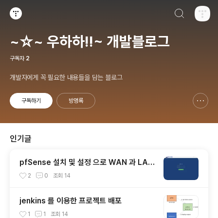
검색하기
티스토리
~☆~ 우하하!!~ 개발블로그
구독자
2
개발자에게 꼭 필요한 내용들을 담는 블로그
구독하기
방명록
신고하기 레이어
열기
인기글
pfSense 설치 및 설정 으로 WAN 과 LAN
연결하기
2
0
조회
14
jenkins 를 이용한 프로젝트 배포
1
1
조회
14