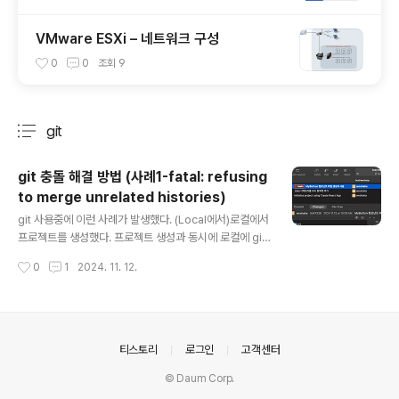
VMware ESXi – 네트워크 구성
0
0
조회
9
git
분류 전체보기
주요 글 목록
git 충돌 해결 방법 (사례1-fatal: refusing
to merge unrelated histories)
글 내용
git 사용중에 이런 사례가 발생했다. (Local에서)로컬에서
프로젝트를 생성했다. 프로젝트 생성과 동시에 로컬에 git
repository 를 만들었다. main 브랜치에 초기 커밋(REA
작성시간
0
1
2024. 11. 12.
DME 파일이 포함됨) 외에 새로운 2개의 수정사항에 대한
커밋을 수행했다. (Remote에서)이 프로젝트를 gitlab 에
서 관리하기 위해서 gitlab 에서 새 프로젝트를 생성했다.
새 프로젝트 생성시에 README 파일 하나가 만들어지도
록 선택했다. (Local에서)Remote 리파지토리 주소를 로
의안내
티스토리
로그인
고객센터
컬 저장소의 remote 주소로 등록했다.main 브랜치로부
© Daum Corp.
터 woohaha 라는 브랜치를 새로 땄다. gitlab 에서는 m
ain 브랜치로의 직접 push 가 불가능하기 때문이다.그리