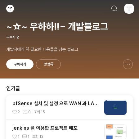
검색하기
티스토리
~☆~ 우하하!!~ 개발블로그
구독자
2
개발자에게 꼭 필요한 내용들을 담는 블로그
구독하기
방명록
신고하기 레이어
열기
인기글
pfSense 설치 및 설정 으로 WAN 과 LAN
연결하기
2
0
조회
15
jenkins 를 이용한 프로젝트 배포
1
1
조회
13